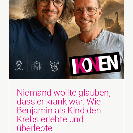
Niemand wollte glauben,
dass er krank war: Wie
Benjamin als Kind den
Krebs erlebte und
überlebte