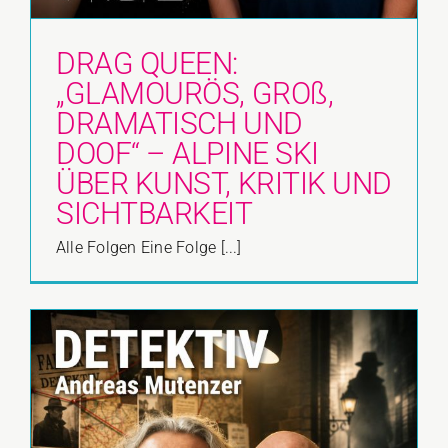
DRAG QUEEN:
„GLAMOURÖS, GROß,
DRAMATISCH UND
DOOF“ – ALPINE SKI
ÜBER KUNST, KRITIK UND
SICHTBARKEIT
Alle Folgen Eine Folge [...]