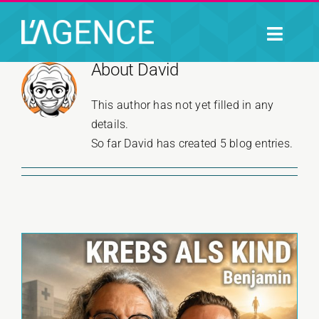
Zum
Inhalt
Naviga
springen
umsch
About
David
HOME
This author has not yet filled in any
PORTFOLIO
details.
So far David has created 5 blog entries.
DIE AGENTUR
KONTAKT