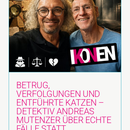
BETRUG,
VERFOLGUNGEN UND
ENTFÜHRTE KATZEN –
DETEKTIV ANDREAS
MUTENZER ÜBER ECHTE
FÄLLE STATT