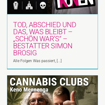
TOD, ABSCHIED UND
DAS, WAS BLEIBT –
„SCHÖN WAR’S“ –
BESTATTER SIMON
BROSIG
Alle Folgen Was passiert, [...]