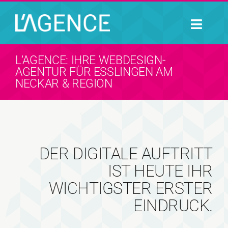
Zum
Inhalt
Naviga
springen
umsch
HOME
L’AGENCE: IHRE WEBDESIGN-
AGENTUR FÜR ESSLINGEN AM
PORTFOLIO
NECKAR & REGION
DIE AGENTUR
KONTAKT
DER DIGITALE AUFTRITT
IST HEUTE IHR
WICHTIGSTER ERSTER
EINDRUCK.