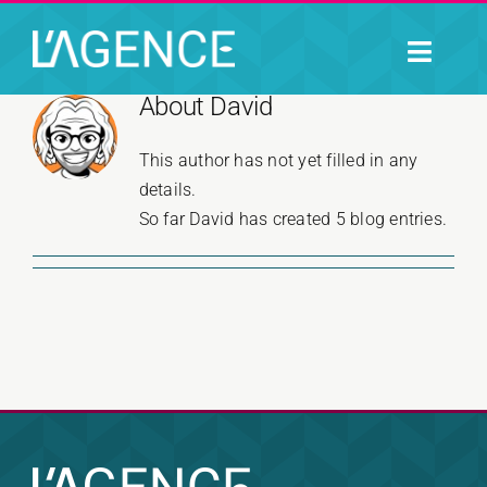
Aller
au
Toggle
contenu
Naviga
About
David
ACCUEIL
This author has not yet filled in any
PORTFOLIO
details.
So far David has created 5 blog entries.
L’AGENCE
CONTACT